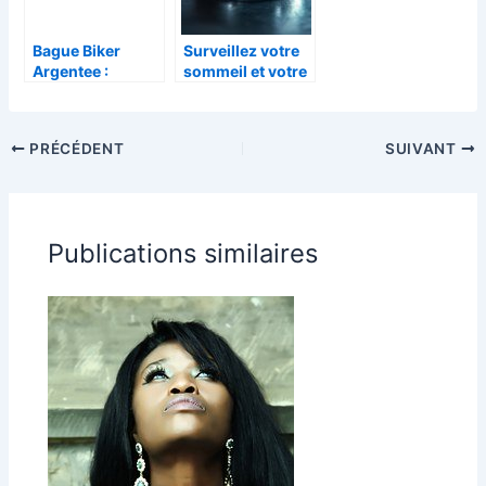
Bague Biker
Surveillez votre
Argentee :
sommeil et votre
Qualite de
activité physique
l’argent 925 et
avec une Bague
astuces
Connectée
PRÉCÉDENT
SUIVANT
d’entretien |
nouvelle
Livraison
génération
Gratuite
Publications similaires