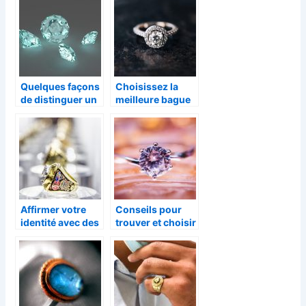
oui
fantaisistes!
Quelques façons
Choisissez la
de distinguer un
meilleure bague
faux diamant
de fiançailles
d’un vrai sur un
pour votre moitié
bijou
Affirmer votre
Conseils pour
identité avec des
trouver et choisir
bijoux ethniques
un bijou original
en ligne