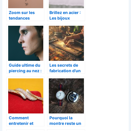
Zoom sur les
Brillez en acier :
tendances
Les bijoux
actuelles des
inoxydables, une
bijoux en pierres
tendance
naturelles
intemporelle
Guide ultime du
Les secrets de
piercing au nez :
fabrication d’un
tout ce que vous
fabricant de
devez savoir
bijoux en
avant de passer a
Thaïlande
l’action
Comment
Pourquoi la
entretenir et
montre reste un
prolonger la
incontournable