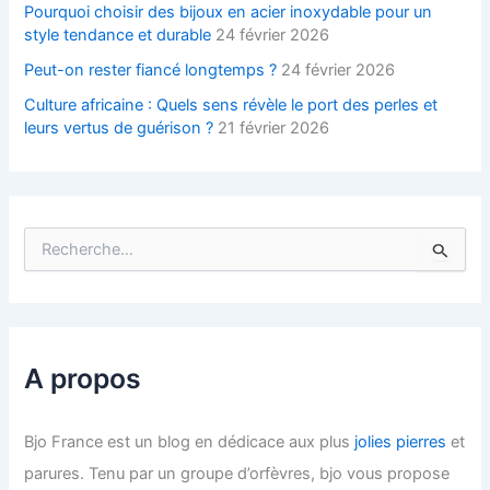
Pourquoi choisir des bijoux en acier inoxydable pour un
style tendance et durable
24 février 2026
Peut-on rester fiancé longtemps ?
24 février 2026
Culture africaine : Quels sens révèle le port des perles et
leurs vertus de guérison ?
21 février 2026
R
e
c
h
e
r
c
A propos
h
e
r
Bjo France est un blog en dédicace aux plus
jolies pierres
et
parures. Tenu par un groupe d’orfèvres, bjo vous propose
: