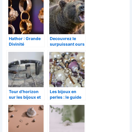
l’aegishjalmur
Hathor : Grande
Decouvrez le
Divinité
surpuissant ours
Egyptienne
noir
Tour d’horizon
Les bijoux en
sur les bijoux et
perles : le guide
leur grande
pour bien choisir
importance