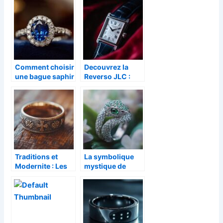
durée de vie de
de la mode ?
vos bijoux en
plaqué or
Comment choisir
Decouvrez la
une bague saphir
Reverso JLC :
alliant élégance
icone
et qualité
intemporelle de
style, les
modeles
d’occasion les
plus recherches
Traditions et
La symbolique
Modernite : Les
mystique de
Bagues
l’anneau
Religieuses
ophidien en
Chretiennes
joaillerie
dans le
Sacrement du
Mariage