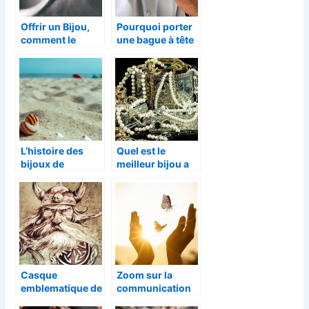
Offrir un Bijou,
Pourquoi porter
comment le
une bague à tête
choisir ?
de lion ?
L’histoire des
Quel est le
bijoux de
meilleur bijou a
coquillage
offrir a votre
dulcinee ?
Casque
Zoom sur la
emblematique de
communication
la peur :
entre papillons