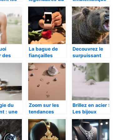
nts ?
passe
de la peur :
l’aegishjalmur
uoi
La bague de
Decouvrez le
r des
fiançailles
surpuissant
idéale qui lui
ours noir
nnalises?
fera dire oui
gie du
Zoom sur les
Brillez en acier :
t : une
tendances
Les bijoux
ation
actuelles des
inoxydables,
’univers
bijoux en
une tendance
ux de la
pierres
intemporelle
erie
naturelles