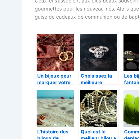
Ceux-ci s’associent aux plus beaux souvenir
gourmettes pour les nouveau-nés. Alors que l
guise de cadeaux de communion ou de ba
Un bijoux pour
Choisissez la
Les bi
marquer votre
meilleure
fantais
amour à
bague de
tenda
distance
fiançailles pour
mome
votre moitié
L’histoire des
Quel est le
Comme
bijoux de
meilleur bijou a
deplac