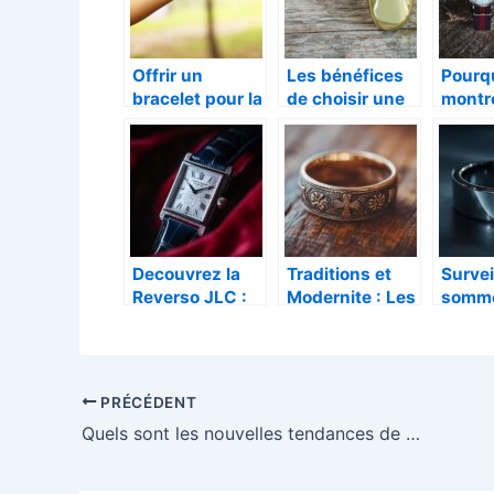
tenue
Offrir un
Les bénéfices
Pourqu
bracelet pour la
de choisir une
montr
fete des Meres
médaille de
un
: une idee
baptême à
incon
originale et
l’effigie de
de la 
symbolique
Saint
Christophe
Decouvrez la
Traditions et
Survei
Reverso JLC :
Modernite : Les
somme
icone
Bagues
votre 
intemporelle de
Religieuses
physi
style, les
Chretiennes
une B
modeles
dans le
Conne
PRÉCÉDENT
d’occasion les
Sacrement du
nouvel
Quels sont les nouvelles tendances de bijoux originaux pour parfaire vos tenues?
plus
Mariage
génér
recherches