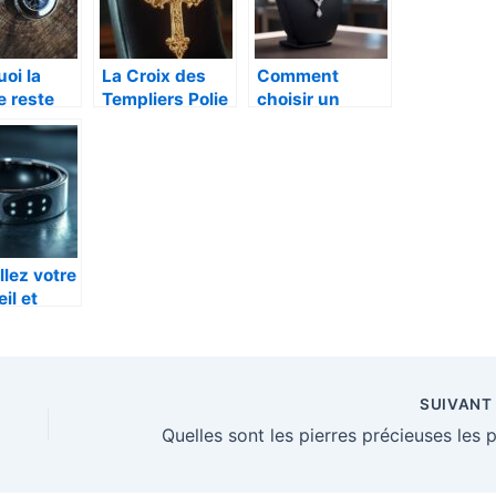
oi la
La Croix des
Comment
e reste
Templiers Polie
choisir un
en Or : Un
collier en
tournable
Trésor de l’Art
diamant ?
mode ?
Religieux du
Guide des
Moyen Âge
tailles et des
formes
llez votre
il et
activité
que avec
ague
ctée
SUIVAN
le
ation