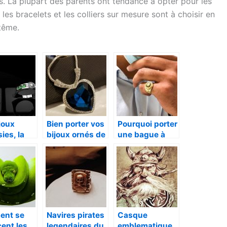
s. La plupart des parents ont tendance à opter pour les
es bracelets et les colliers sur mesure sont à choisir en
ptême.
joux
Bien porter vos
Pourquoi porter
ies, la
bijoux ornés de
une bague à
nce du
jolies pierres
tête de lion ?
nt
nt se
Navires pirates
Casque
ent les
legendaires du
emblematique