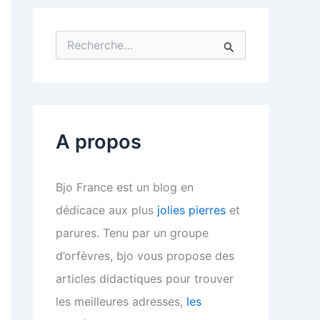
R
e
c
h
e
r
c
A propos
h
e
r
Bjo France est un blog en
:
dédicace aux plus
jolies pierres
et
parures. Tenu par un groupe
d’orfèvres, bjo vous propose des
articles didactiques pour trouver
les meilleures adresses,
les