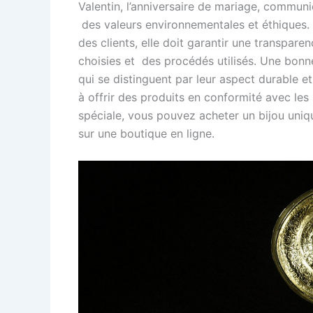
Valentin, l’anniversaire de mariage, communi
des valeurs environnementales et éthiques.
des clients, elle doit garantir une transpare
choisies et des procédés utilisés. Une bonn
qui se distinguent par leur aspect durable et 
à offrir des produits en conformité avec les
spéciale, vous pouvez acheter un bijou un
sur une boutique en ligne.