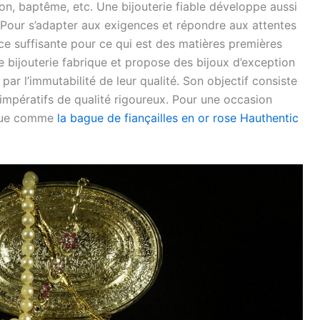
on, baptême, etc. Une bijouterie fiable développe aussi
 Pour s’adapter aux exigences et répondre aux attentes
nce suffisante pour ce qui est des matières premières
e bijouterie fabrique et propose des bijoux d’exception
par l’immutabilité de leur qualité. Son objectif consiste
 impératifs de qualité rigoureux. Pour une occasion
ique comme
la bague de fiançailles en or rose Hauthentic