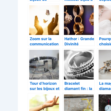
coquillage
offrir a votre
serpe
dulcinee ?
Zoom sur la
Hathor : Grande
Pourq
communication
Divinité
choisi
entre papillons
Egyptienne
bijoux
perso
Tour d’horizon
Bracelet
La ma
sur les bijoux et
diamant fin : la
diaman
leur grande
touche de
explor
importance
brillance
dans l
discrete pour
precie
sublimer votre
bijout