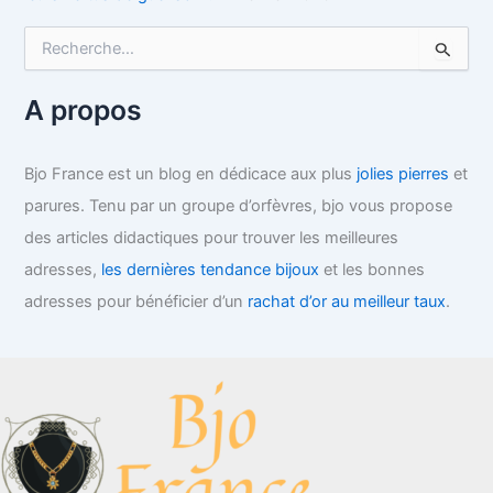
R
e
c
h
A propos
e
r
c
Bjo France est un blog en dédicace aux plus
jolies pierres
et
h
parures. Tenu par un groupe d’orfèvres, bjo vous propose
e
r
des articles didactiques pour trouver les meilleures
adresses,
les dernières tendance bijoux
et les bonnes
:
adresses pour bénéficier d’un
rachat d’or au meilleur taux
.