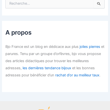
R
e
c
h
e
r
c
A propos
h
e
r
Bjo France est un blog en dédicace aux plus
jolies pierres
et
parures. Tenu par un groupe d’orfèvres, bjo vous propose
:
des articles didactiques pour trouver les meilleures
adresses,
les dernières tendance bijoux
et les bonnes
adresses pour bénéficier d’un
rachat d’or au meilleur taux
.