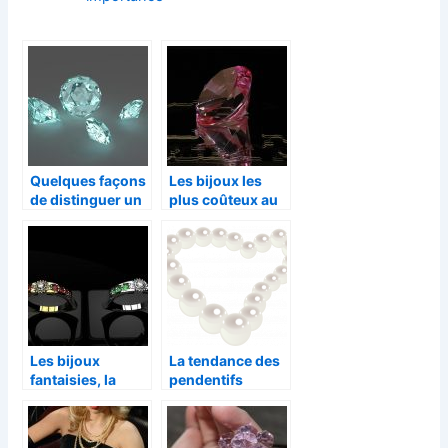
Quelques façons
Les bijoux les
de distinguer un
plus coûteux au
faux diamant
monde
d’un vrai sur un
bijou
Les bijoux
La tendance des
fantaisies, la
pendentifs
tendance du
animaux
moment