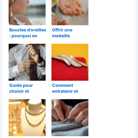
Boucles d’oreilles
Offrir une
: pourquoi en
medaille
porter et quels
religieuse en or a
modèles choisir
son enfant :
?
decouvrez les
avantages et
traditions qui
l’entourent
Guide pour
Comment
choisir et
entretenir et
entretenir sa
prolonger la
montre homme
durée de vie de
vos bijoux en
plaqué or