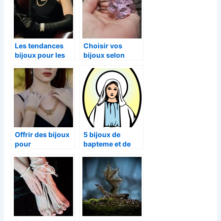
Les tendances
Choisir vos
bijoux pour les
bijoux selon
femmes
votre
morphologie
Offrir des bijoux
5 bijoux de
pour
bapteme et de
immortaliser les
communion
moments
incontournables
importants