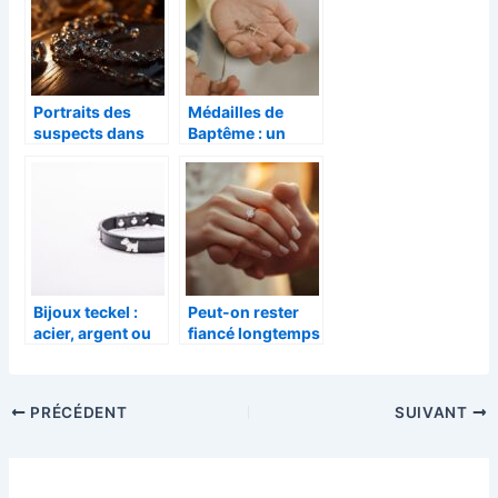
impact
environnemental
maitrise
Portraits des
Médailles de
suspects dans
Baptême : un
l’affaire du vol
bijou symbolique
des bijoux de la
et intemporel
Begum
Bijoux teckel :
Peut-on rester
acier, argent ou
fiancé longtemps
plaqué or, quelle
?
est la meilleure
option ?
PRÉCÉDENT
SUIVANT