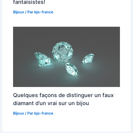
fantaisistes!
Bijoux
/ Par
bjo-france
Quelques façons de distinguer un faux
diamant d’un vrai sur un bijou
Bijoux
/ Par
bjo-france