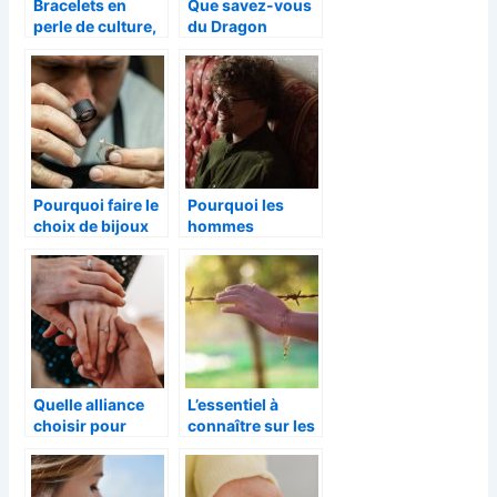
Bracelets en
Que savez-vous
perle de culture,
du Dragon
des bijoux
Mushussu ?
incontournables
Pourquoi faire le
Pourquoi les
choix de bijoux
hommes
anciens ?
portent-ils de
plus en plus de
boucles d’oreilles
?
Quelle alliance
L’essentiel à
choisir pour
connaître sur les
votre future
bijoux arbre de
epouse ?
vie !