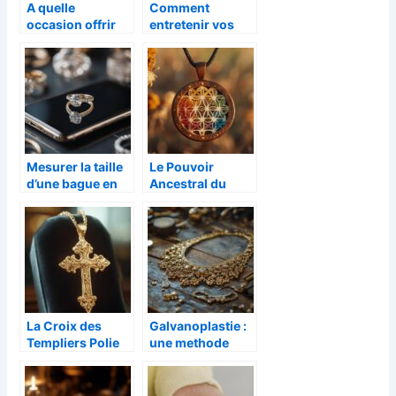
A quelle
Comment
occasion offrir
entretenir vos
un bijou en or
bagues en acier
personnalisé ?
inoxydable pour
femmes ?
Mesurer la taille
Le Pouvoir
d’une bague en
Ancestral du
ligne : Le guide
Pendentif Fleur
complet du
de Vie 7 Chakras
baguier virtuel
en Bois Sculpté
sans impression
La Croix des
Galvanoplastie :
Templiers Polie
une methode
en Or : Un Trésor
efficace pour
de l’Art Religieux
redorer vos
du Moyen Âge
bijoux avec un