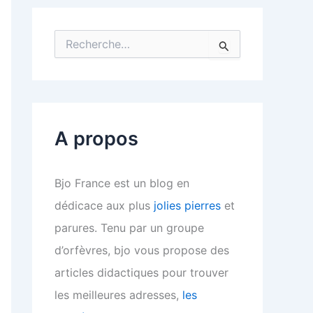
R
e
c
h
e
r
c
A propos
h
e
r
Bjo France est un blog en
:
dédicace aux plus
jolies pierres
et
parures. Tenu par un groupe
d’orfèvres, bjo vous propose des
articles didactiques pour trouver
les meilleures adresses,
les